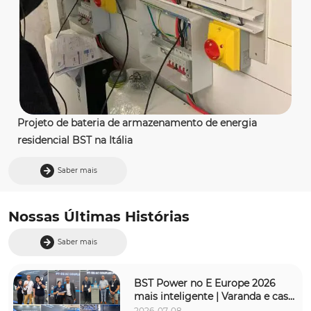
Projeto de bateria de armazenamento de energia 
residencial BST na Itália
Saber mais
Nossas Últimas Histórias
Saber mais
BST Power no E Europe 2026 
mais inteligente | Varanda e casa 
ESS
2026-07-08