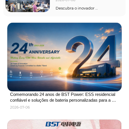
Descubra o inovador 
Armazenamento de energia de 
varanda e ESS residencial bifásico 
da BST Power apresentado na mais 
inteligente E Europe 2026. Soluções 
OEM / ODM premium.
Comemorando 24 anos de BST Power: ESS residencial 
confiável e soluções de bateria personalizadas para a 
Europa e América do Norte
2026-07-06