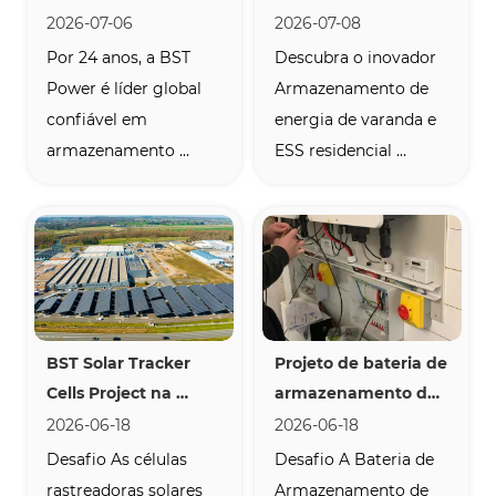
ESS residencial 
inteligente | Varanda 
2026-07-06
2026-07-08
confiável e soluções 
e casa ESS
Por 24 anos, a BST 
Descubra o inovador 
de bateria 
Power é líder global 
Armazenamento de 
personalizadas para 
confiável em 
energia de varanda e 
a Europa e América 
armazenamento 
ESS residencial 
do Norte
inteligente de energia. 
bifásico da BST Power 
Descubra nossas 
apresentado na mais 
soluções de ESS 
inteligente E Europe 
residencial escaláveis, 
2026. Soluções OEM / 
BMS 
ODM premium.
autodesenvolvidas e 
BST Solar Tracker 
Projeto de bateria de 
baterias flexíveis OEM 
Cells Project na 
armazenamento de 
/ ODM certificadas 
Holanda
energia residencial 
2026-06-18
2026-06-18
para os mercados 
BST na Itália
Desafio As células 
Desafio A Bateria de 
europeu e norte-
rastreadoras solares 
Armazenamento de 
americano.