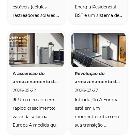
estáveis (células 
Energia Residencial 
rastreadoras solares 
BST é um sistema de 
BST) desempenham 
armazenamento de 
um papel importante 
energia residencial 
nos sistemas solares. 
com uma saída de 
Eles são o 
eletricidade estável, 
componente chave de 
projetado para 
um sistema 
resolver o problema 
A ascensão do 
Revolução do 
rastreador solar, 
de estresse elétrico e 
armazenamento de 
armazenamento de 
garantindo que os 
altos custos de 
energia de varanda 
energia da varanda 
2026-05-22
2026-03-27
painéis solares 
eletricidade da rede 
na Europa: dos 
da Europa: 
🔋 Um mercado em 
Introdução A Europa 
continuem a seguir...
e...
produtos às 
atendendo à 
rápido crescimento: 
está em um 
experiências 
crescente demanda 
varanda solar na 
momento crítico em 
energéticas
do continente por 
Europa À medida que 
sua transição 
soluções de energia 
os preços da energia 
energética. À medida 