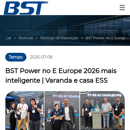
Lar
>
Notícias
>
Notícias da Exposição
>
BST Power no E Europe 20
Tempo
2026-07-08
BST Power no E Europe 2026 mais
inteligente | Varanda e casa ESS